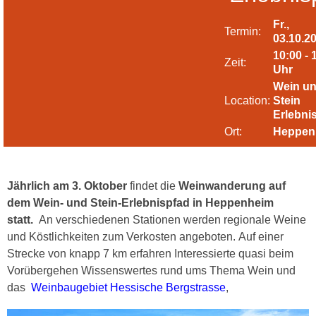
Fr.,
Termin:
03.10.2
10:00 - 
Zeit:
Uhr
Wein u
Location:
Stein
Erlebni
Ort:
Heppen
Jährlich am 3. Oktober
findet die
Weinwanderung auf
dem Wein- und Stein-Erlebnispfad in Heppenheim
statt.
An verschiedenen Stationen werden regionale Weine
und Köstlichkeiten zum Verkosten angeboten. Auf einer
Strecke von knapp 7 km erfahren Interessierte quasi beim
Vorübergehen Wissenswertes rund ums Thema Wein und
das
Weinbaugebiet Hessische Bergstrasse
,