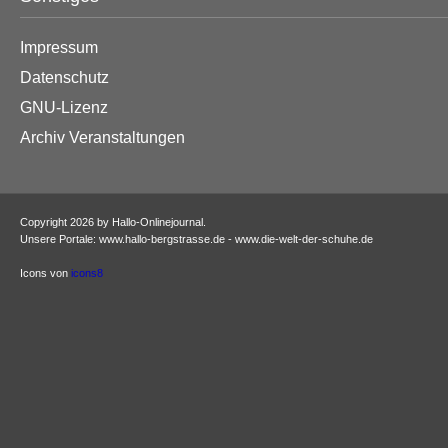
Impressum
Datenschutz
GNU-Lizenz
Archiv Veranstaltungen
Copyright 2026 by Hallo-Onlinejournal.
Unsere Portale: www.hallo-bergstrasse.de - www.die-welt-der-schuhe.de
Icons von
icons8