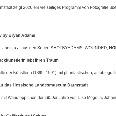
adt zeigt 2026 ein vielseitiges Programm von Fotografie über
 by Bryan Adams
smenschen, u.a. aus den Serien SHOTBYADAMS, WOUNDED,
HO
ckkünstlerin lebt ihren Traum
tte der Künstlerin (1895–1991) mit phantastischen, autobiograf
r für das Hessische Landesmuseum Darmstadt
g mit Wandteppichen der 1950er Jahre von Else Mögelin, Johann