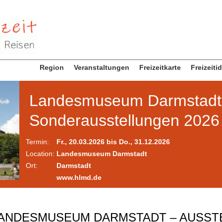
Region
Veranstaltungen
Freizeitkarte
Freizeiti
Landesmuseum Darmstadt
Sonderausstellungen 2026
Termin:
Fr., 20.03.2026 bis Do., 31.12.2026
Location:
Landesmuseum Darmstadt
Ort:
Darmstadt
www.hlmd.de
ANDESMUSEUM DARMSTADT – AUSST