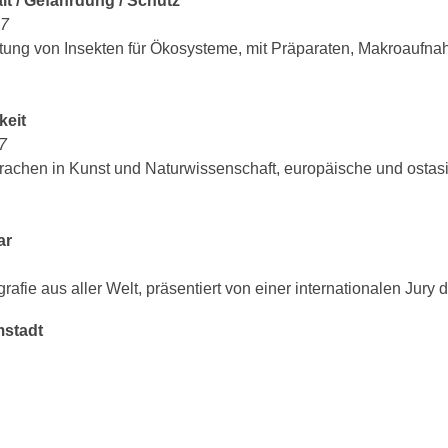
alt / Gefährdung / Schutz
27
utung von Insekten für Ökosysteme, mit Präparaten, Makroaufna
keit
7
Drachen in Kunst und Naturwissenschaft, europäische und ostasia
ar
grafie aus aller Welt, präsentiert von einer internationalen Jur
stadt