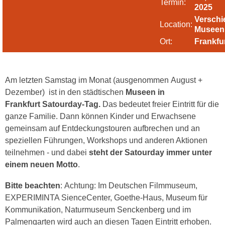
Termin:
2025
Verschi
Location:
Museen
Ort:
Frankfu
Am letzten Samstag im Monat (ausgenommen August +
Dezember) ist in den städtischen
Museen in
Frankfurt Satourday-Tag.
Das bedeutet freier Eintritt für die
ganze Familie. Dann können Kinder und Erwachsene
gemeinsam auf Entdeckungstouren aufbrechen und an
speziellen Führungen, Workshops und anderen Aktionen
teilnehmen - und dabei
steht der Satourday immer unter
einem neuen Motto
.
Bitte beachten
: Achtung: Im Deutschen Filmmuseum,
EXPERIMINTA SienceCenter, Goethe-Haus, Museum für
Kommunikation, Naturmuseum Senckenberg und im
Palmengarten wird auch an diesen Tagen Eintritt erhoben.