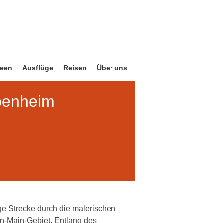
deen
Ausflüge
Reisen
Über uns
penheim
nge Strecke durch die malerischen
n-Main-Gebiet. Entlang des