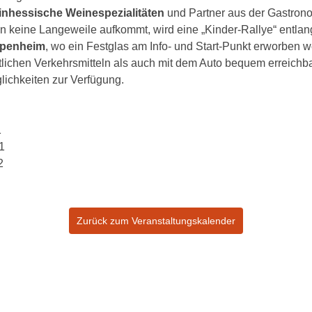
nhessische Weinespezialitäten
und Partner aus der Gastronom
n keine Langeweile aufkommt, wird eine „Kinder-Rallye“ entlan
penheim
, wo ein Festglas am Info- und Start-Punkt erworben 
tlichen Verkehrsmitteln als auch mit dem Auto bequem erreichbar
chkeiten zur Verfügung.
1
1
2
Zurück zum Veranstaltungskalender