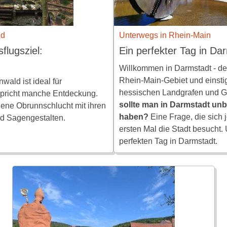
Unterwegs in Rhein-Main
ld
Ein perfekter Tag in Da
flugsziel:
Willkommen in Darmstadt - der
Rhein-Main-Gebiet und einsti
wald ist ideal für
hessischen Landgrafen und 
pricht manche Entdeckung.
sollte man in Darmstadt un
ene Obrunnschlucht mit ihren
haben?
Eine Frage, die sich j
d Sagengestalten.
ersten Mal die Stadt besucht.
perfekten Tag in Darmstadt.