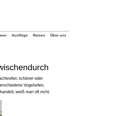
deen
Ausflüge
Reisen
Über uns
zwischendurch
achtvoller, schöner oder
verschiedene Vogelarten,
andelt, weiß man oft nicht.