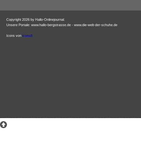
Copyright 2026 by Hallo-Onlinejournal.
Unsere Portale: www.hallo-bergstrasse.de - www.die-welt-der-schuhe.de
Icons von
icons8