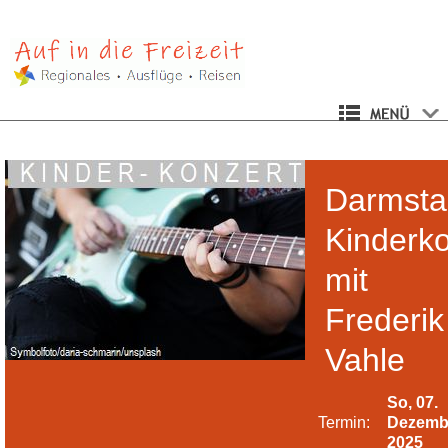
Darmsta
Kinderko
mit
Frederik
Vahle
So, 07.
Termin:
Dezemb
2025