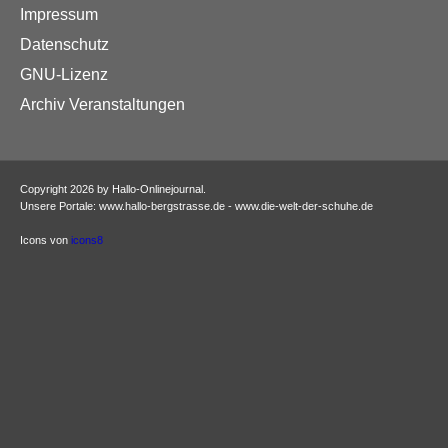
Impressum
Datenschutz
GNU-Lizenz
Archiv Veranstaltungen
Copyright 2026 by Hallo-Onlinejournal.
Unsere Portale: www.hallo-bergstrasse.de - www.die-welt-der-schuhe.de
Icons von
icons8