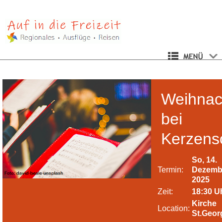
Weihnac
bei
Kerzens
So, 14.
Termin:
Dezemb
2025
Zeit:
18:30 U
Kirche
Location:
St.Geor