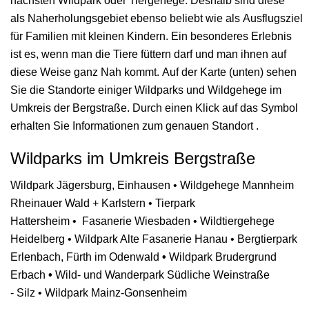
nächsten Wildpark oder Tiergehege. Deshalb sind diese
als
Naherholungsgebiet ebenso beliebt wie als
Ausflugsziel
für Familien mit kleinen Kindern. Ein besonderes Erlebnis
ist es, wenn man die Tiere füttern darf und man ihnen auf
diese Weise ganz Nah kommt.
Auf der Karte (unten) sehen
Sie die Standorte einiger Wildparks und Wildgehege im
Umkreis der Bergstraße. Durch einen Klick auf das Symbol
erhalten Sie Informationen zum genauen Standort .
Wildparks im Umkreis Bergstraße
Wildpark Jägersburg,
Einhausen
• Wildgehege Mannheim
Rheinauer Wald + Karlstern •
Tierpark
Hattersheim •
Fasanerie Wiesbaden •
Wildtiergehege
Heidelberg •
Wildpark Alte Fasanerie Hanau •
Bergtierpark
Erlenbach, Fürth im Odenwald
•
Wildpark Brudergrund
Erbach
•
Wild- und Wanderpark Südliche Weinstraße
- Silz •
Wildpark Mainz-Gonsenheim