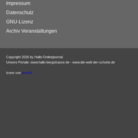
Impressum
Datenschutz
GNU-Lizenz
Archiv Veranstaltungen
Copyright 2026 by Hallo-Onlinejournal.
Unsere Portale: www.hallo-bergstrasse.de - www.die-welt-der-schuhe.de
Icons von
icons8