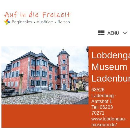
Lobdeng
Museum
Ladenbu
68526
Ladenburg ·
Amtshof 1
Tel: 06203
70271
www.lobdengau-
museum.de/