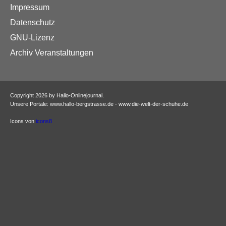
Impressum
Datenschutz
GNU-Lizenz
Archiv Veranstaltungen
Copyright 2026 by Hallo-Onlinejournal.
Unsere Portale: www.hallo-bergstrasse.de - www.die-welt-der-schuhe.de
Icons von
icons8