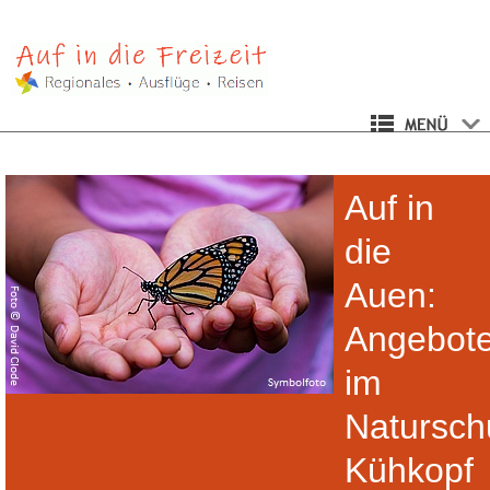
Auf in
die
Auen:
Angebot
im
Natursch
Kühkopf