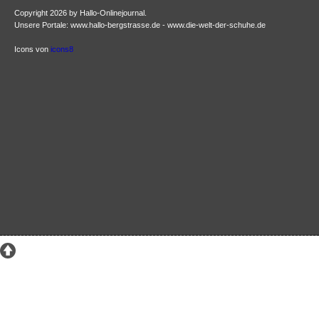
Copyright 2026 by Hallo-Onlinejournal.
Unsere Portale: www.hallo-bergstrasse.de - www.die-welt-der-schuhe.de
Icons von
icons8