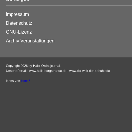
Impressum
Datenschutz
GNU-Lizenz
Archiv Veranstaltungen
Copyright 2026 by Hallo-Onlinejournal.
Unsere Portale: www.hallo-bergstrasse.de - www.die-welt-der-schuhe.de
Icons von
icons8