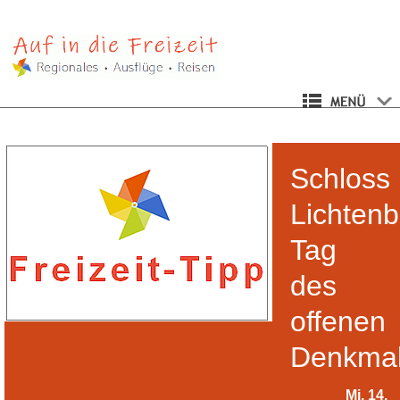
Schloss
Lichtenb
Tag
des
offenen
Denkma
Mi, 14.