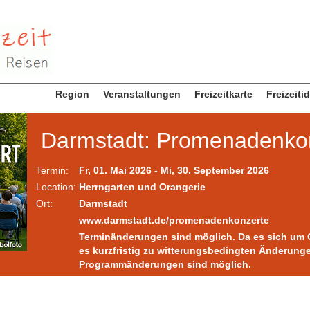
Region
Veranstaltungen
Freizeitkarte
Freizeiti
Darmstadt: Promenadenko
Termin:
Fr, 01. Mai 2026 - Mi, 30. September 2026
Location:
Herrngarten und Orangerie
Ort:
Darmstadt
www.darmstadt.de/promenadenkonzerte
Terminänderungen sind möglich. Da es sich um 
es kurzfristig zu witterungsbedingten Änderun
Programmänderungen sind möglich.