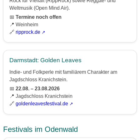
Rock für Vielfalt (RippRock) sowie Reggae- und
Weltmusik (Open Mind Air).
📅
Termine noch offen
📍 Weinheim
🔗
ripprock.de
Darmstadt: Golden Leaves
Indie- und Folkperle mit familiärem Charakter am
Jagdschloss Kranichstein.
📅
22.08. – 23.08.2026
📍 Jagdschloss Kranichstein
🔗
goldenleavesfestival.de
Festivals im Odenwald