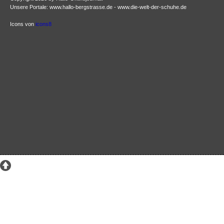
Unsere Portale: www.hallo-bergstrasse.de - www.die-welt-der-schuhe.de
Icons von
icons8