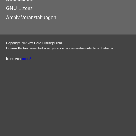
GNU-Lizenz
Archiv Veranstaltungen
Copyright 2026 by Hallo-Onlinejournal.
Unsere Portale: www.hallo-bergstrasse.de - www.die-welt-der-schuhe.de
Icons von
icons8