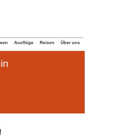
deen
Ausflüge
Reisen
Über uns
in
!