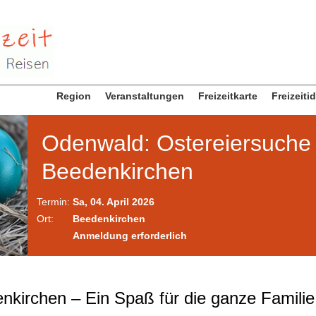
Region
Veranstaltungen
Freizeitkarte
Freizeiti
Odenwald: Ostereiersuche 
Beedenkirchen
Termin:
Sa, 04. April 2026
Ort:
Beedenkirchen
Anmeldung erforderlich
nkirchen – Ein Spaß für die ganze Familie