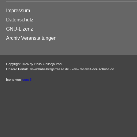
Impressum
Datenschutz
GNU-Lizenz
Archiv Veranstaltungen
Copyright 2026 by Hallo-Onlinejournal.
Unsere Portale: www.hallo-bergstrasse.de - www.die-welt-der-schuhe.de
Icons von
icons8