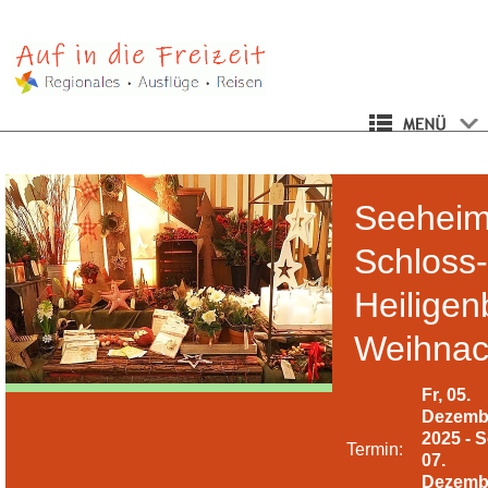
Seehei
Schloss-
Heiligen
Weihnac
Fr, 05.
Dezemb
2025 - S
Termin:
07.
Dezemb