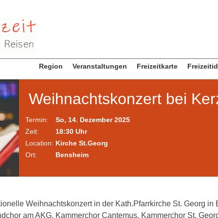
Region
Veranstaltungen
Freizeitkarte
Freizeiti
Weihnachtskonzert bei Ker
Termin:
So, 14. Dezember 2025
Zeit:
18:30 Uhr
Location:
Kirche St.Georg
Ort:
Bensheim
tionelle Weihnachtskonzert in der Kath.Pfarrkirche St. Georg in 
endchor am AKG, Kammerchor Cantemus, Kammerchor St. Georg,