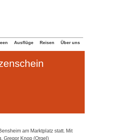
deen
Ausflüge
Reisen
Über uns
zenschein
Bensheim am Marktplatz statt. Mit
 Gregor Knop (Orgel)