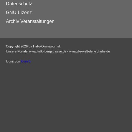
Datenschutz
GNU-Lizenz
Archiv Veranstaltungen
Copyright 2026 by Hallo-Onlinejournal.
Unsere Portale: www.hallo-bergstrasse.de - www.die-welt-der-schuhe.de
Icons von
icons8