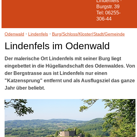
Lindenfels ·
Burgstr. 39
Tel: 06255-
306-44
·
·
Odenwald
Lindenfels
Burg/Schloss/Kloster|Stadt/Gemeinde
Lindenfels im Odenwald
Der malerische Ort Lindenfels mit seiner Burg liegt
eingebettet in die Hügellandschaft des Odenwaldes. Von
der Bergstrasse aus ist Lindenfels nur einen
"Katzensprung" entfernt und als Ausflugsziel das ganze
Jahr über beliebt.