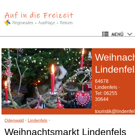
Weihnach
Lindenfel
64678
Lindenfels ·
Tel: 06255
30644
·
touristik@lindenfe
·
·
Odenwald
Lindenfels
Weihnachtsmarkt Lindenfels