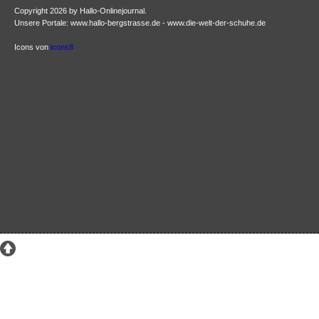
Copyright 2026 by Hallo-Onlinejournal.
Unsere Portale: www.hallo-bergstrasse.de - www.die-welt-der-schuhe.de
Icons von
icons8